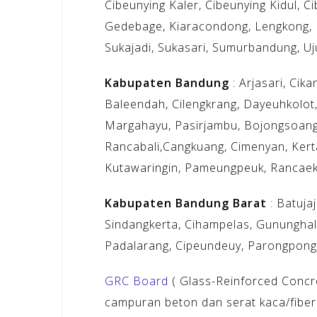
Cibeunying Kaler, Cibeunying Kidul, C
Gedebage, Kiaracondong, Lengkong, M
Sukajadi, Sukasari, Sumurbandung, U
Kabupaten Bandung
: Arjasari, Cik
Baleendah, Cilengkrang, Dayeuhkolot,
Margahayu, Pasirjambu, Bojongsoang
Rancabali,Cangkuang, Cimenyan, Kertas
Kutawaringin, Pameungpeuk, Rancaeke
Kabupaten Bandung Barat
: Batuja
Sindangkerta, Cihampelas, Gununghalu,
Padalarang, Cipeundeuy, Parongpong 
GRC Board
( Glass-Reinforced Concre
campuran beton dan serat kaca/fibe