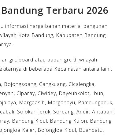
i Bandung Terbaru 2026
tu informasi harga bahan material bangunan
 wilayah Kota Bandung, Kabupaten Bandung
arnya.
an grc board atau papan grc di wilayah
kitarnya di beberapa Kecamatan antara lain :
, Bojongsoang, Cangkuang, Cicalengka,
enyan, Ciparay, Ciwidey, Dayeuhkolot, Ibun,
Majalaya, Margaasih, Margahayu, Pameungpeuk,
abali, Solokan Jeruk, Soreang, Andir, Antapani,
aray, Bandung Kidul, Bandung Kulon, Bandung
jongloa Kaler, Bojongloa Kidul, Buahbatu,