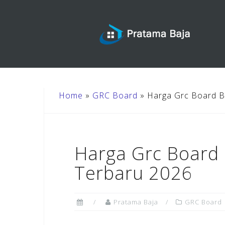
Skip
to
content
Home
»
GRC Board
»
Harga Grc Board B
Harga Grc Board
Terbaru 2026
Pratama Baja
GRC Board