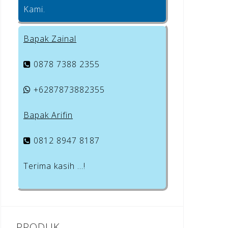
Kami.
Bapak Zainal
0878 7388 2355
+6287873882355
Bapak Arifin
0812 8947 8187
Terima kasih …!
PRODUK