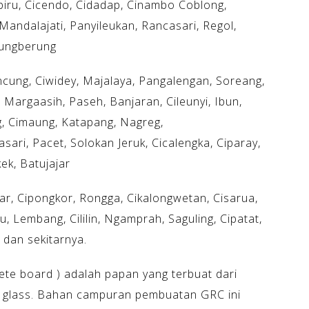
ibiru, Cicendo, Cidadap, Cinambo Coblong,
andalajati, Panyileukan, Rancasari, Regol,
jungberung
ancung, Ciwidey, Majalaya, Pangalengan, Soreang,
 Margaasih, Paseh, Banjaran, Cileunyi, Ibun,
, Cimaung, Katapang, Nagreg,
ari, Pacet, Solokan Jeruk, Cicalengka, Ciparay,
k, Batujajar
jar, Cipongkor, Rongga, Cikalongwetan, Cisarua,
 Lembang, Cililin, Ngamprah, Saguling, Cipatat,
dan sekitarnya.
te board ) adalah papan yang terbuat dari
r glass. Bahan campuran pembuatan GRC ini