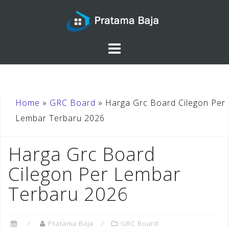
Skip
to
content
Home
»
GRC Board
»
Harga Grc Board Cilegon Per
Lembar Terbaru 2026
Harga Grc Board
Cilegon Per Lembar
Terbaru 2026
Pratama Baja
GRC Board