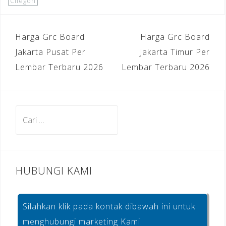
c
e
te
ar
Cilegon
e
gr
r
e
b
a
e
Navigasi
Harga Grc Board
Harga Grc Board
o
m
st
pos
Jakarta Pusat Per
Jakarta Timur Per
o
Lembar Terbaru 2026
Lembar Terbaru 2026
k
Cari
untuk:
HUBUNGI KAMI
Silahkan klik pada kontak dibawah ini untuk
menghubungi marketing Kami.