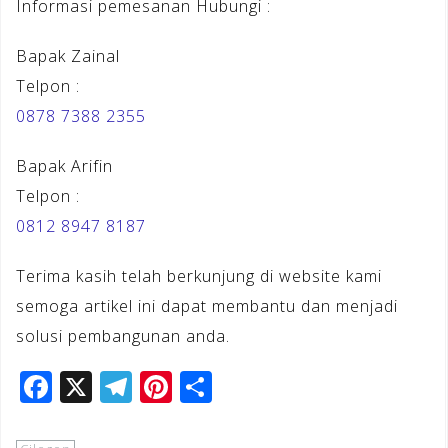
Informasi pemesanan Hubungi :
Bapak Zainal
Telpon :
0878 7388 2355
Bapak Arifin
Telpon :
0812 8947 8187
Terima kasih telah berkunjung di website kami
semoga artikel ini dapat membantu dan menjadi
solusi pembangunan anda.
F
X
T
Pi
S
a
el
n
h