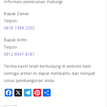
Informasi pemesanan Hubungi :
Bapak Zainal
Telpon :
0878 7388 2355
Bapak Arifin
Telpon :
0812 8947 8187
Terima kasih telah berkunjung di website kami
semoga artikel ini dapat membantu dan menjadi
solusi pembangunan anda.
F
X
T
Pi
S
a
el
n
h