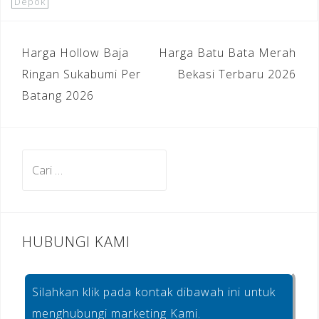
c
e
te
ar
Depok
e
gr
r
e
b
a
e
Navigasi
Harga Hollow Baja
Harga Batu Bata Merah
o
m
st
pos
Ringan Sukabumi Per
Bekasi Terbaru 2026
o
Batang 2026
k
Cari
untuk:
HUBUNGI KAMI
Silahkan klik pada kontak dibawah ini untuk
menghubungi marketing Kami.