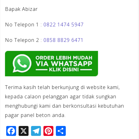
Bapak Abizar
No Telepon 1 :
0822 1474 5947
No Telepon 2 :
0858 8829 6471
Terima kasih telah berkunjung di website kami,
kepada calaon pelanggan agar tidak sungkan
menghubungi kami dan berkonsultasi kebutuhan
pagar panel beton anda.
F
X
T
Pi
S