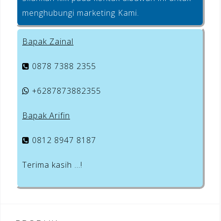
menghubungi marketing Kami.
Bapak Zainal
0878 7388 2355
+6287873882355
Bapak Arifin
0812 8947 8187
Terima kasih …!