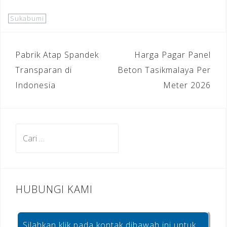
a
el
n
h
c
e
te
ar
Sukabumi
e
gr
r
e
b
a
e
Navigasi
Pabrik Atap Spandek
Harga Pagar Panel
o
m
st
pos
Transparan di
Beton Tasikmalaya Per
o
Indonesia
Meter 2026
k
Cari
untuk:
HUBUNGI KAMI
Silahkan klik pada kontak dibawah ini untuk