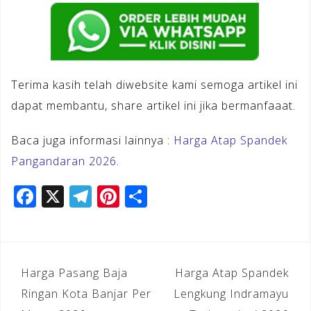
Terima kasih telah diwebsite kami semoga artikel ini
dapat membantu, share artikel ini jika bermanfaaat.
Baca juga informasi lainnya :
Harga Atap Spandek
Pangandaran 2026
.
F
X
T
Pi
S
a
el
n
h
c
e
te
ar
e
gr
r
e
Navigasi
Harga Pasang Baja
Harga Atap Spandek
b
a
e
pos
Ringan Kota Banjar Per
Lengkung Indramayu
o
m
st