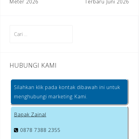
Meter 2026
Terbaru Juni 2026
o
k
Cari
untuk:
HUBUNGI KAMI
Silahkan klik pada kontak dibawah ini untuk
menghubungi marketing Kami.
Bapak Zainal
0878 7388 2355