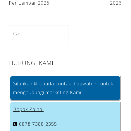
o
Per Lembar 2026
2026
k
Cari
untuk:
HUBUNGI KAMI
Silahkan klik pada kontak dibawah ini untuk
menghubungi marketing Kami.
Bapak Zainal
0878 7388 2355