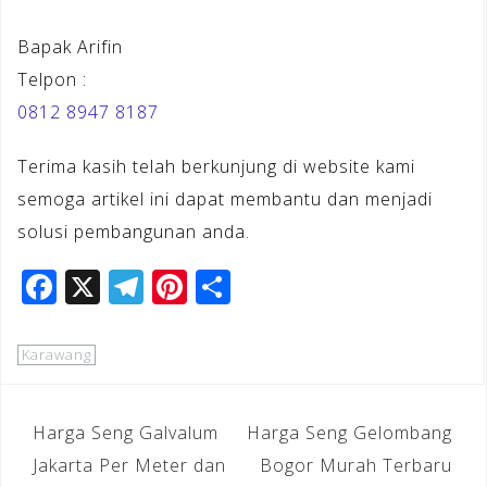
Bapak Arifin
Telpon :
0812 8947 8187
Terima kasih telah berkunjung di website kami
semoga artikel ini dapat membantu dan menjadi
solusi pembangunan anda.
F
X
T
Pi
S
a
el
n
h
c
e
te
ar
Karawang
e
gr
r
e
b
a
e
Navigasi
Harga Seng Galvalum
Harga Seng Gelombang
o
m
st
pos
Jakarta Per Meter dan
Bogor Murah Terbaru