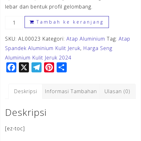
lebar dan bentuk profil gelombang.
Kuantitas
Tambah ke keranjang
Atap
SKU:
AL00023
Kategori:
Atap Aluminium
Tag:
Atap
Spandek
Spandek Aluminium Kulit Jeruk
,
Harga Seng
Aluminium
Aluminium Kulit Jeruk 2024
Kulit
F
X
T
Pi
S
Jeruk
a
el
n
h
Majalengka
c
e
te
ar
Deskripsi
Informasi Tambahan
Ulasan (0)
e
gr
r
e
b
a
e
Deskripsi
o
m
st
o
[ez-toc]
k