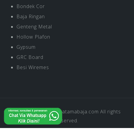
Bondek Cor
Baja Ringan
Genteng Metal
Hollow Plafon
Gypsum
GRC Board
Besi Wiremes
Copyright © 2019
Pratamabaja.com
All rights
reserved.