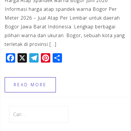
Harga Atap Spandek warna Bogor Juni 2026
Informasi harga atap spandek warna Bogor Per
Meter 2026 – Jual Atap Per Lembar untuk daerah
Bogor Jawa Barat Indonesia. Lengkap berbagai
pilihan warna dan ukuran. Bogor, sebuah kota yang
terletak di provinsi […]
F
X
T
Pi
S
a
el
n
h
c
e
te
ar
e
gr
r
e
READ MORE
b
a
e
o
m
st
Cari
o
untuk:
k