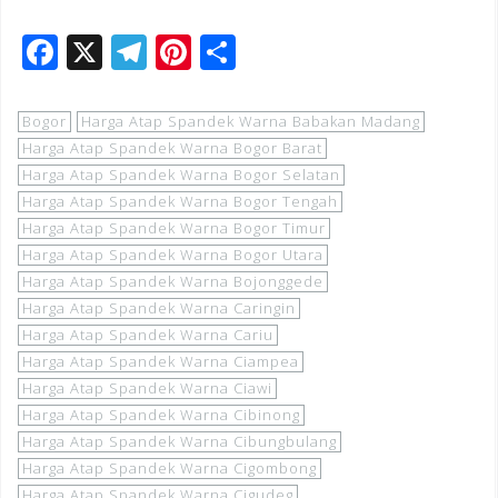
F
X
T
Pi
S
a
el
n
h
c
e
te
ar
Bogor
Harga Atap Spandek Warna Babakan Madang
e
gr
r
e
Harga Atap Spandek Warna Bogor Barat
Harga Atap Spandek Warna Bogor Selatan
b
a
e
Harga Atap Spandek Warna Bogor Tengah
o
m
st
Harga Atap Spandek Warna Bogor Timur
o
Harga Atap Spandek Warna Bogor Utara
Harga Atap Spandek Warna Bojonggede
k
Harga Atap Spandek Warna Caringin
Harga Atap Spandek Warna Cariu
Harga Atap Spandek Warna Ciampea
Harga Atap Spandek Warna Ciawi
Harga Atap Spandek Warna Cibinong
Harga Atap Spandek Warna Cibungbulang
Harga Atap Spandek Warna Cigombong
Harga Atap Spandek Warna Cigudeg