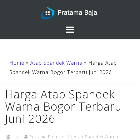
Skip
to
content
Home
»
Atap Spandek Warna
»
Harga Atap
Spandek Warna Bogor Terbaru Juni 2026
Harga Atap Spandek
Warna Bogor Terbaru
Juni 2026
Pratama Baja
Atap Spandek Warna