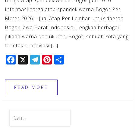
Harga Atap Spandek warna Bogor Juni 2026
Informasi harga atap spandek warna Bogor Per
Meter 2026 – Jual Atap Per Lembar untuk daerah
Bogor Jawa Barat Indonesia. Lengkap berbagai
pilihan warna dan ukuran. Bogor, sebuah kota yang
terletak di provinsi […]
F
X
T
Pi
S
a
el
n
h
c
e
te
ar
e
gr
r
e
READ MORE
b
a
e
o
m
st
Cari
o
untuk:
k